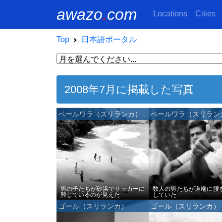
awazo
.
com
Locations
Cities
Top
日本語ポータル
2008年7月に掲載した写真
ベールワラ（スリランカ）
ベールワラ（スリラン
男の子たちが砂浜でサッカーに
数人の男たちが道端に腰
興じているのが見えた
していた
ゴール（スリランカ）
ゴール（スリランカ）