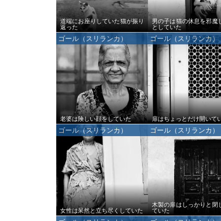
道端にお座りしていた猫が振り
男の子は猫の休息を邪魔
返った
としていた
ゴール（スリランカ）
ゴール（スリランカ）
老婆は険しい顔をしていた
扉はちょっとだけ開いて
ゴール（スリランカ）
ゴール（スリランカ）
木製の扉はしっかりと閉
女性は呆然と立ち尽くしていた
ていた