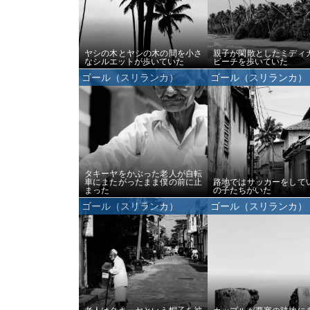
ヤシの木とヤシの木の間を小さ
親子が閑散としたミディ
なシルエットが歩いていた
ビーチを歩いていた
ゴール（スリランカ）
ゴール（スリランカ）
タキーヤをかぶった老人が自転
車にまたがったまま僕の前に止
路地ではサッカーをして
まった
の子たちがいた
ゴール（スリランカ）
ゴール（スリランカ）