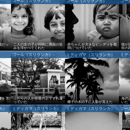
ゴール（スリランカ）
ゴール（スリランカ）
ゴー
面だっ
二人の女の子が同時に満面の笑
赤ちゃんが大きなビンディを眉
猫が
みを浮かべてくれた
間につけていた
街の
ゴール（スリランカ）
ミディガマ（スリランカ）
ミデ
腰を下
ふたりの人が歩道の上ですれ違
海の
っていた
椰子の木の下に人影が見えた
いた
カ）
ミディガマ（スリランカ）
ミディガマ（スリランカ）
ゴー