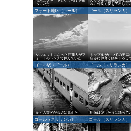
老人はタキーヤという帽子を被
カップルが要塞の跡地に
っていた
みに仲良く腰を下ろして
フォート地区（ゴール）
ゴール（スリランカ）
シルエットになった行商人がフ
カップルがかつての要塞
ォートのベンチで休んでいた
窪みに仲良く腰を下ろし
ゴール駅（ゴール）
ゴール（スリランカ）
多くの乗客が窓辺に見えた
彫像は楽しそうに踊って
ゴール（スリランカ）
ゴール（スリランカ）