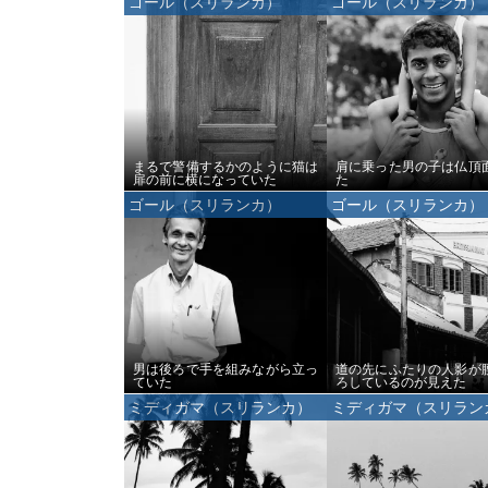
ゴール（スリランカ）
ゴール（スリランカ）
まるで警備するかのように猫は
肩に乗った男の子は仏頂
扉の前に横になっていた
た
ゴール（スリランカ）
ゴール（スリランカ）
男は後ろで手を組みながら立っ
道の先にふたりの人影が
ていた
ろしているのが見えた
ミディガマ（スリランカ）
ミディガマ（スリラン