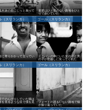
植木鉢の前にじっと座って
老婆はひと気のない路地をひと
りで歩いていた
ル（スリランカ）
ゴール（スリランカ）
柱に寄りかかって立ってい
ミニバンの中にいた女の子と男
の子が窓越しに笑ってくれた
ル（スリランカ）
ゴール（スリランカ）
前でのんびりしていた猫は
者を見るような目で僕を見
フォートの誰もいない路地で猫
が振り返っていた