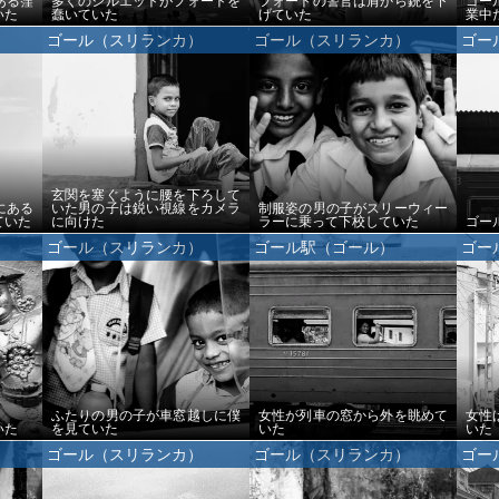
ある窪
多くのシルエットがフォートを
フォートの警官は肩から銃を下
ゴー
いた
蠢いていた
げていた
業中
ゴール（スリランカ）
ゴール（スリランカ）
ゴー
玄関を塞ぐように腰を下ろして
にある
いた男の子は鋭い視線をカメラ
制服姿の男の子がスリーウィー
ていた
に向けた
ラーに乗って下校していた
ゴー
ゴール（スリランカ）
ゴール駅（ゴール）
ゴー
ふたりの男の子が車窓越しに僕
女性が列車の窓から外を眺めて
女性
いた
を見ていた
いた
いた
ゴール（スリランカ）
ゴール（スリランカ）
ゴー