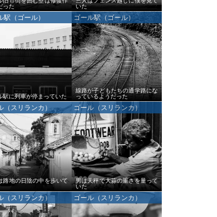
ル旧市街を囲む壁は修復作
三人はフェンス越しに僕を見て
だった
いた
ル駅（ゴール）
ゴール駅（ゴール）
線路が子どもたちの通学路にな
ル駅に列車が停まっていた
っているようだった
ル（スリランカ）
ゴール（スリランカ）
は路地の日陰の中を歩いて
男は天秤で大蒜の重さを量って
いた
ル（スリランカ）
ゴール（スリランカ）