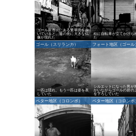
ゴール新市街にある繁華街を歩
いていると、道の先に大きな仏
柱に自転車が立てかけら
像が現れた
た
ゴール（スリランカ）
フォート地区（ゴール
シルエットになった男が
一匹は隠れ、もう一匹は姿を表
かいながらゴールの砦の
していた
を下ろしていた
ペター地区（コロンボ）
ペター地区（コロンボ