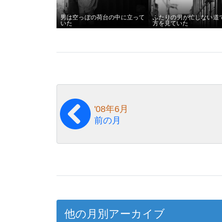
男は空っぽの荷台の中に立って
ふたりの男が忙しない道
いた
方を見ていた
'08年6月
前の月
他の月別アーカイブ