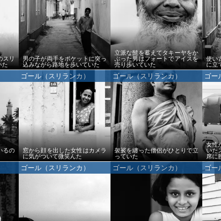
立派な髭を蓄えてタキーヤをか
のスリ
男の子が両手をポケットに突っ
ぶった男はフォートでアイスを
使い
いた
込みながら路地を歩いていた
売り歩いていた
に立
ゴール（スリランカ）
ゴール（スリランカ）
ゴー
女性
いるの
窓から顔を出した女性はカメラ
袈裟を纏った僧侶がひとりで立
いた
に気がついて微笑んた
っていた
席に
ゴール（スリランカ）
ゴール（スリランカ）
ゴー