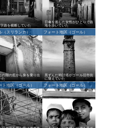
日傘を差した女性がひとりで路
T字路を横断していた
地を歩いていた
ル（スリランカ）
フォート地区（ゴール）
上の階の窓から身を乗り出
黒ずんだ時計塔がゴール旧市街
いた
に聳えていた
ート地区（ゴール）
フォート地区（ゴール）