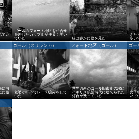
ゴールのフォート地区を相合傘
れてい
を差したカップルが仲良く歩い
ふた
ていた
猫は静かに僕を見た
歩い
）
ゴール（スリランカ）
フォート地区（ゴール）
ゴー
海に向
世界遺産のゴール旧市街の端に
上に腰
老婆が軒下でレース編みをして
イギリス統治時代に建てられた
女子
いた
灯台が残っている
いて
）