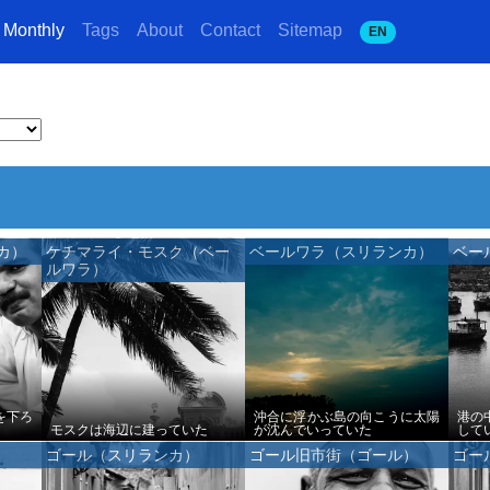
Monthly
Tags
About
Contact
Sitemap
EN
カ）
ケチマライ・モスク（ベー
ベールワラ（スリランカ）
ベー
ルワラ）
を下ろ
沖合に浮かぶ島の向こうに太陽
港の
モスクは海辺に建っていた
が沈んでいっていた
して
ゴール（スリランカ）
ゴール旧市街（ゴール）
ゴー