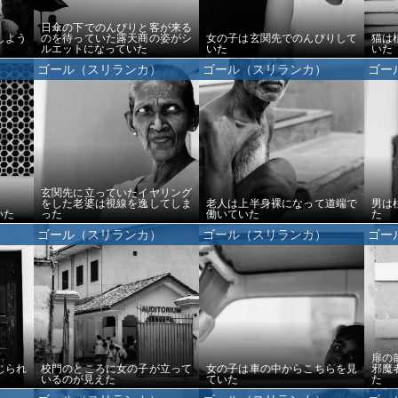
日傘の下でのんびりと客が来る
しよう
のを待っていた露天商の姿がシ
女の子は玄関先でのんびりして
猫は
ルエットになっていた
いた
いた
ゴール（スリランカ）
ゴール（スリランカ）
ゴー
玄関先に立っていたイヤリング
をした老婆は視線を逸してしま
老人は上半身裸になって道端で
男は
いた
った
働いていた
た
ゴール（スリランカ）
ゴール（スリランカ）
ゴー
扉の
じられ
校門のところに女の子が立って
女の子は車の中からこちらを見
邪魔
いるのが見えた
ていた
た