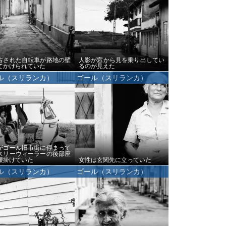
古された自転車が路地の壁
人影が窓から見を乗り出してい
てかけられていた
るのが見えた
ル（スリランカ）
ゴール（スリランカ）
がゴール旧市街に停まって
スリーウィーラーの後部座
腰掛けていた
女性は玄関先に立っていた
ル（スリランカ）
ゴール（スリランカ）