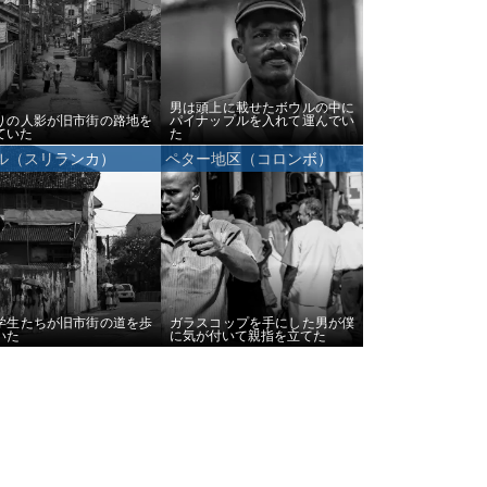
男は頭上に載せたボウルの中に
りの人影が旧市街の路地を
パイナップルを入れて運んでい
ていた
た
ル（スリランカ）
ペター地区（コロンボ）
学生たちが旧市街の道を歩
ガラスコップを手にした男が僕
いた
に気が付いて親指を立てた