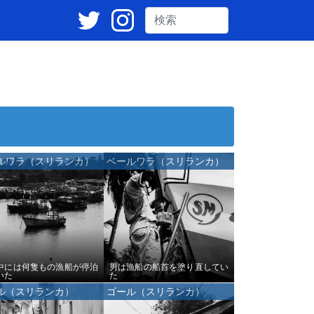
ルワラ（スリランカ）
ベールワラ（スリランカ）
中には何隻もの漁船が停泊
男は漁船の船首を塗り直してい
いた
た
ル（スリランカ）
ゴール（スリランカ）