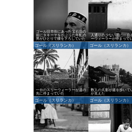
ゴール旧市街にあった宝石店の
前にタキーヤをかぶった年配の
人通りの少ない道に一台
男がひとりで腰を下ろしていた
ーウィーラーが停まって
ゴール（スリランカ）
ゴール（スリランカ）
一台のスリーウィーラーが道の
数人の人影が道を歩いて
先に停まっていた
が見えた
ゴール（スリランカ）
ゴール（スリランカ）