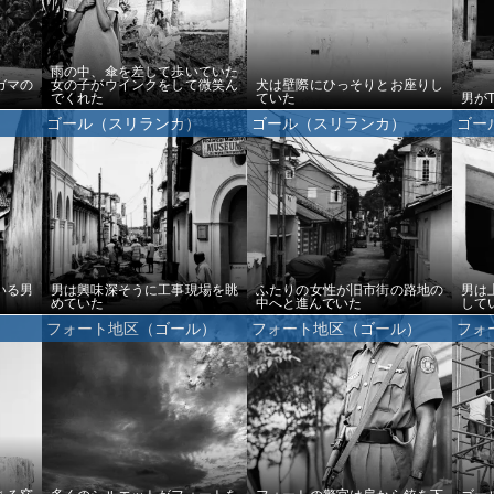
雨の中、傘を差して歩いていた
ガマの
女の子がウインクをして微笑ん
犬は壁際にひっそりとお座りし
でくれた
ていた
男が
ゴール（スリランカ）
ゴール（スリランカ）
ゴー
いる男
男は興味深そうに工事現場を眺
ふたりの女性が旧市街の路地の
男は
めていた
中へと進んでいた
して
フォート地区（ゴール）
フォート地区（ゴール）
フォ