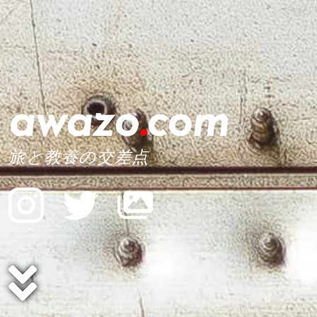
awazo
.
com
旅と教養の交差点