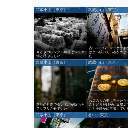
武蔵小山（東京）
武蔵小山（東京）
古いスーパーマーケット
今どきのレンタル農地はシャア
は空へ続いているかのよ
畑と呼ぶらしい
た
武蔵小山（東京）
武蔵小山（東京）
お店の人の姿は見当たら
路地の片隅でタンポポが綿毛を
んもどきだけがが豆腐店
フサフサさせていた
ことを静かに主張してい
武蔵小山（東京）
谷中（東京）