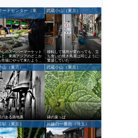
フードセンター（東
武蔵小山（東京）
がらのスーパーマーケット
移転して場所が変わっても、立
ると、東南アジアのどこか
ち食いの焼き鳥屋は同じように
る市場にやって来たような
繁盛していた
なる
小山（東京）
武蔵小山（東京）
屋のある路地裏
緑の葉っぱ
原駅（東京）
川越の一番街（埼玉）