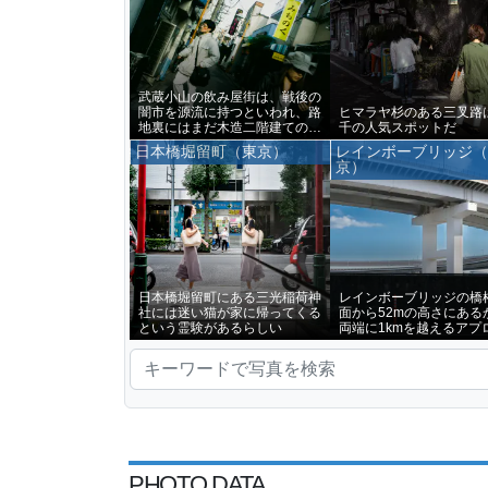
武蔵小山の飲み屋街は、戦後の
闇市を源流に持つといわれ、路
ヒマラヤ杉のある三叉路
地裏にはまだ木造二階建ての古
千の人気スポットだ
い建物が残っている
日本橋堀留町（東京）
レインボーブリッジ
京）
日本橋堀留町にある三光稲荷神
レインボーブリッジの橋
社には迷い猫が家に帰ってくる
面から52mの高さにある
という霊験があるらしい
両端に1kmを越えるアプ
部が設けられている
PHOTO DATA