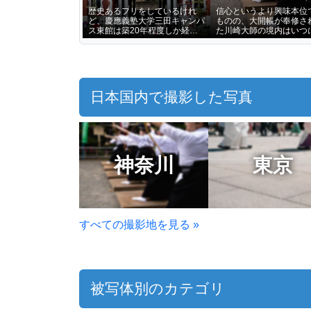
歴史あるフリをしているけれ
信心というより興味本位
ど、慶應義塾大学三田キャンパ
ものの、大開帳が奉修さ
ス東館は築20年程度しか経っ
た川崎大師の境内はいつ
ていない
混んでいた
日本国内で撮影した写真
神奈川
東京
すべての撮影地を見る »
被写体別のカテゴリ