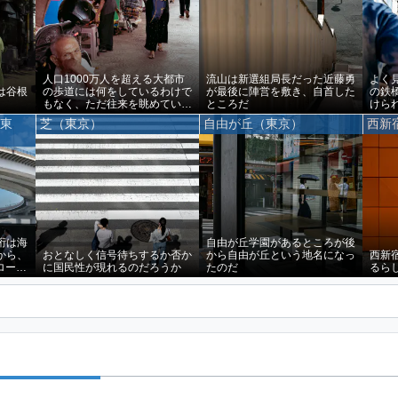
人口1000万人を超える大都市
流山は新選組局長だった近藤勇
よく
は谷根
の歩道には何をしているわけで
が最後に陣営を敷き、自首した
の鉄
もなく、ただ往来を眺めている
ところだ
けら
人たちが少なからずいる
（東
芝（東京）
自由が丘（東京）
西新
桁は海
自由が丘学園があるところが後
から、
おとなしく信号待ちするか否か
から自由が丘という地名になっ
西新
ローチ
に国民性が現れるのだろうか
たのだ
るら