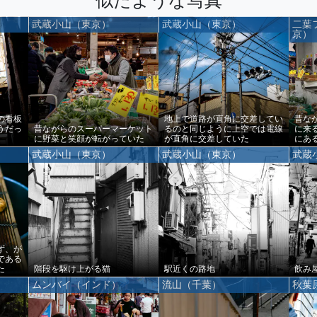
武蔵小山（東京）
武蔵小山（東京）
二葉
京）
の看板
地上で道路が直角に交差してい
昔な
うだっ
昔ながらのスーパーマーケット
るのと同じように上空では電線
に来
に野菜と笑顔が転がっていた
が直角に交差していた
にあ
気に
武蔵小山（東京）
武蔵小山（東京）
武蔵
ず、が
である
た
階段を駆け上がる猫
駅近くの路地
飲み
ムンバイ（インド）
流山（千葉）
秋葉