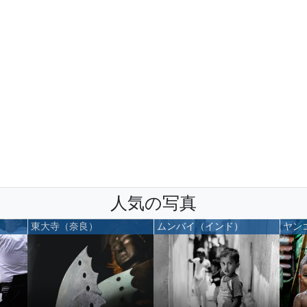
人気の写真
東大寺（奈良）
ムンバイ（インド）
ヤン