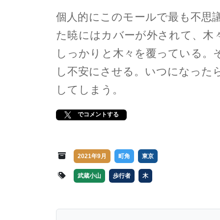
個人的にこのモールで最も不思
た暁にはカバーが外されて、木
しっかりと木々を覆っている。
し不安にさせる。いつになった
してしまう。
でコメントする
2021年9月
町角
東京
武蔵小山
歩行者
木