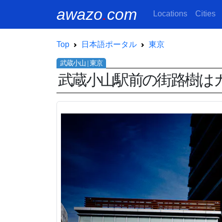
awazo
.
com
Locations
Cities
Top
日本語ポータル
東京
武蔵小山駅前の街路樹は