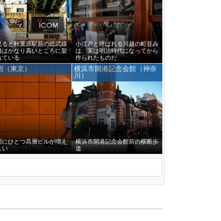
見ると秋葉原駅前の総武線
小江戸と呼ばれる川越の町並み
橋はかなり高いところに架
は、実は明治時代になってから
れている
作られたものだ
宿（東京）
横浜市開港記念会館（神奈
川）
宿にひとつ高層ビルが増え
横浜市開港記念会館前の横断歩
しい
道