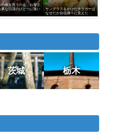
もの体を洗うのも、お母さ
大事な日課のひとつに違い
サングラスをかけたチラガーは
なぜだか自信満々に見えた
茨城
栃木