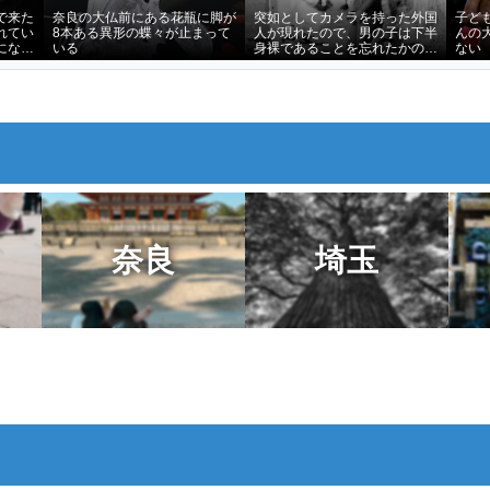
で来た
奈良の大仏前にある花瓶に脚が
突如としてカメラを持った外国
子ど
れてい
8本ある異形の蝶々が止まって
人が現れたので、男の子は下半
んの
になく
いる
身裸であることを忘れたかのよ
ない
うに僕をじっと見つめ続けてい
た
奈良
埼玉