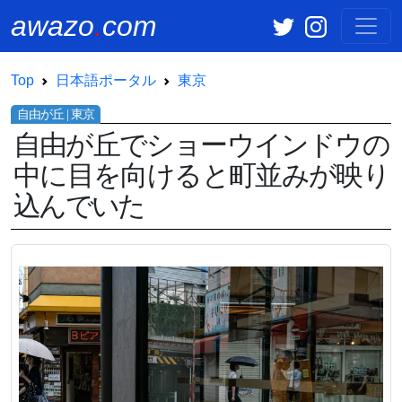
awazo
.
com
Top
日本語ポータル
東京
自由が丘でショーウインドウの
中に目を向けると町並みが映り
込んでいた