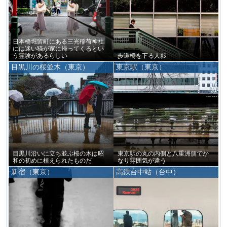
日本橋堀留町にある三光稲荷神社
には迷い猫が家に帰ってくるとい
う霊験があるらしい
歩道橋を下る人影
目黒川の桜並木（東京）
東京駅（東京）
目黒川沿いに立ち並ぶ桜の木は昭
東京駅の丸の内側と八重洲側でか
和の初めに植えられたものだ
なり雰囲気が違う
新宿（東京）
高鉄台中站（台中）