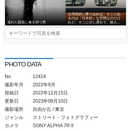
台湾高鉄に乗り込めば、そこにあ
るのは「日本的」な空間なのだけ
濡れた路面に傘を持つ男
れど、そこに少し遅れて、旅人と
しての実感がじわじわと湧いてく
る
PHOTO DATA
No
12414
撮影年月
2022年9月
投稿日
2022年12月15日
更新日
2023年08月10日
撮影場所
自由が丘 / 東京
ジャンル
ストリート・フォトグラフィー
カメラ
SONY ALPHA 7R II