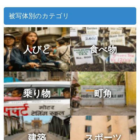
被写体別のカテゴリ
人びと
食べ物
乗り物
町角
建築
スポーツ