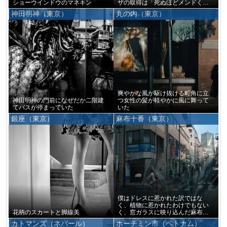
ショーウインドウのマネキン
ザの取得は「死ぬほどメンドくさ
い」らしい
神田明神（東京）
丸の内（東京）
爽やかな風が駆け抜ける町角に立
神田明神の門前になぜだか二階建
つ女性の髪が軽やかに風に舞って
てバスが停まっていた
いた
銀座（東京）
麻布十番（東京）
僕はドレスに惹かれた訳ではな
く、植物に惹かれたわけでもない
花柄のスカートと脚線美
く、窓ガラスに映り込んだ麻布十
番の町並みに惹かれたのだ
カトマンズ（ネパール）
ホーチミン市（ベトナム）