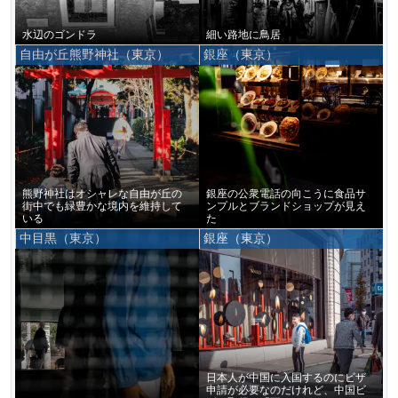
水辺のゴンドラ
細い路地に鳥居
自由が丘熊野神社（東京）
銀座（東京）
熊野神社はオシャレな自由が丘の
銀座の公衆電話の向こうに食品サ
街中でも緑豊かな境内を維持して
ンプルとブランドショップが見え
いる
た
中目黒（東京）
銀座（東京）
日本人が中国に入国するのにビザ
申請が必要なのだけれど、中国ビ