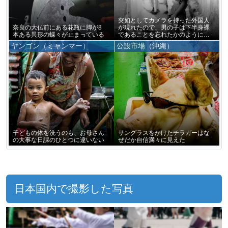
突如としてカメラを持った外国人
奈良の大仏前にある花瓶に脚が8
が現れたので、男の子は下半身裸
本ある異形の蝶々が止まっている
であることを忘れたかのように僕
をじっと見つめ続けていた
ヤンゴン（ミャンマー）
公設市場（沖縄）
子どもの体を洗うのも、お母さん
サングラスをかけたチラガーはな
の大事な日課のひとつに違いない
ぜだか自信満々に見えた
日本国内で撮影した写真