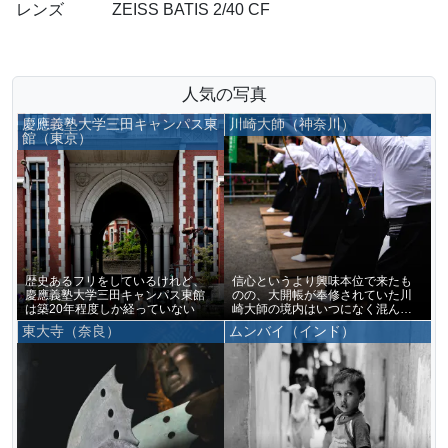
レンズ
ZEISS BATIS 2/40 CF
人気の写真
慶應義塾大学三田キャンパス東
川崎大師（神奈川）
館（東京）
歴史あるフリをしているけれど、
信心というより興味本位で来たも
慶應義塾大学三田キャンパス東館
のの、大開帳が奉修されていた川
は築20年程度しか経っていない
崎大師の境内はいつになく混んで
いた
東大寺（奈良）
ムンバイ（インド）