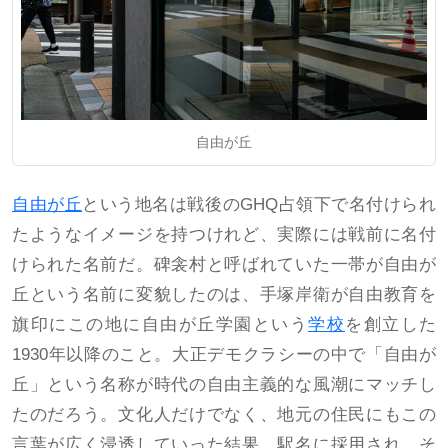
自由が丘
自由が丘
という地名は戦後のGHQ占領下で名付けられ
たようなイメージを持つけれど、実際には戦前に名付
けられた名前だ。碑衾村と呼ばれていた一帯が自由が
丘という名前に変貌したのは、手塚岸衛が自由教育を
旗印にこの地に自由が丘学園という
学校
を創立した
1930年以降のこと。大正デモクラシーの中で「自由が
丘」という名称が時代の自由主義的な風潮にマッチし
たのだろう。文化人だけでなく、地元の住民にもこの
言葉が広く浸透していった結果、駅名に採用され、そ