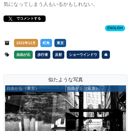
気になってしまう人もいるかもしれない。
でコメントする
ENGLISH
2022年12月
町角
東京
自由が丘
歩行者
反射
ショーウインドウ
傘
似たような写真
自由が丘（東京）
自由が丘（東京）