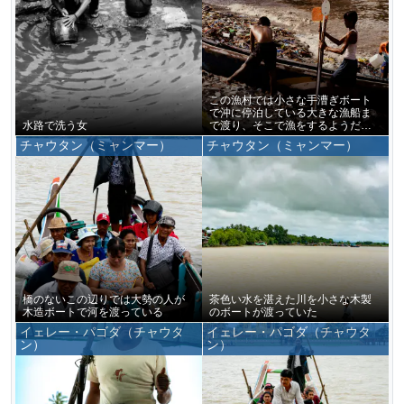
この漁村では小さな手漕ぎボート
で沖に停泊している大きな漁船ま
水路で洗う女
で渡り、そこで漁をするようだっ
た
チャウタン（ミャンマー）
チャウタン（ミャンマー）
橋のないこの辺りでは大勢の人が
茶色い水を湛えた川を小さな木製
木造ボートで河を渡っている
のボートが渡っていた
イェレー・パゴダ（チャウタ
イェレー・パゴダ（チャウタ
ン）
ン）