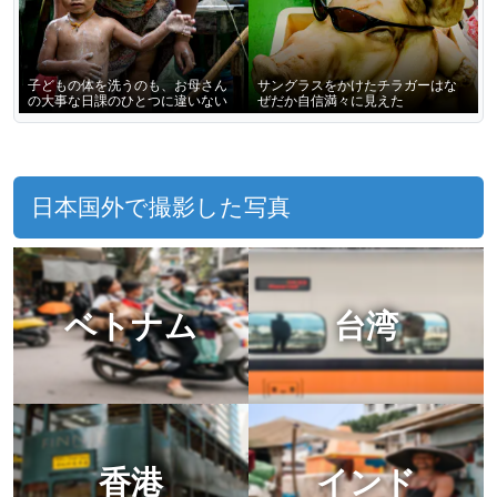
子どもの体を洗うのも、お母さん
サングラスをかけたチラガーはな
の大事な日課のひとつに違いない
ぜだか自信満々に見えた
日本国外で撮影した写真
ベトナム
台湾
香港
インド