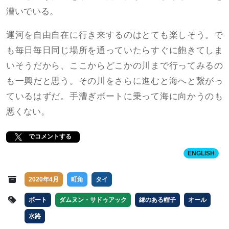
漕いでいる。
運河を自由自在に行き来するのはとても楽しそう。で
も毎日毎日同じ場所を通っていたらすぐに飽きてしま
いそうだから、ここからどこかの川まで行ってみるの
も一興だと思う。その川をさらに進むと海へと繋がっ
ているはずだ。手漕ぎボートに乗って海に向かうのも
悪くない。
でコメントする
ENGLISH
2020年4月
町角
タイ
ボート
ダムヌン・サドゥアック
縁のある帽子
オール
水路