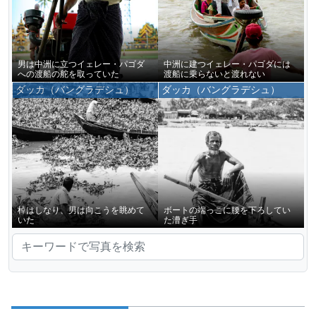
男は中洲に立つイェレー・パゴダ
中洲に建つイェレー・パゴダには
への渡船の舵を取っていた
渡船に乗らないと渡れない
ダッカ（バングラデシュ）
ダッカ（バングラデシュ）
棹はしなり、男は向こうを眺めて
ボートの端っこに腰を下ろしてい
いた
た漕ぎ手