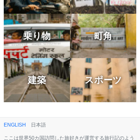
乗り物
町角
建築
スポーツ
ENGLISH
日本語
ここは世界50カ国訪問した旅好きが運営する旅行記のよう