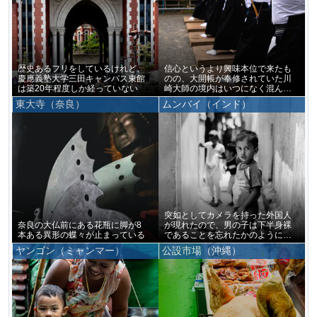
歴史あるフリをしているけれど、
信心というより興味本位で来たも
慶應義塾大学三田キャンパス東館
のの、大開帳が奉修されていた川
は築20年程度しか経っていない
崎大師の境内はいつになく混んで
いた
東大寺（奈良）
ムンバイ（インド）
突如としてカメラを持った外国人
奈良の大仏前にある花瓶に脚が8
が現れたので、男の子は下半身裸
本ある異形の蝶々が止まっている
であることを忘れたかのように僕
をじっと見つめ続けていた
ヤンゴン（ミャンマー）
公設市場（沖縄）