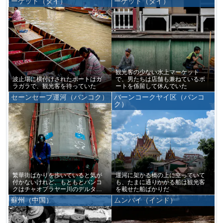
ーケット（タイ）
ーケット（タイ）
観光客の少ない水上マーケット
波止場に横付けされたボートはガ
で、男たちは店舗も兼ねているボ
ラガラで、観光客を待っていた
ートを係留して休んでいた
セーンセープ運河（バンコク）
バーンコークヤイ区（バンコ
ク）
繁華街ばかりを歩いていると気が
運河に架かる橋の上に立っていて
付かないけれど、もともとバンコ
も、たまに通りかかる船は観光客
クはチャオプラヤー川のデルタ地
を載せた船ばかりだ
帯に造られた水郷だ
蘇州（中国）
ムンバイ（インド）