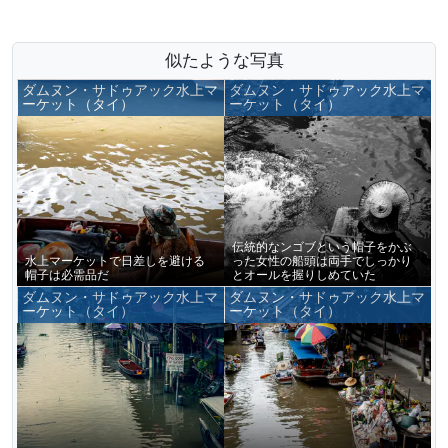
似たような写真
ダムヌン・サドゥアック水上マ
ダムヌン・サドゥアック水上マ
ーケット（タイ）
ーケット（タイ）
伝統的なンゴブという帽子をかぶ
水上マーケットで日差しを避ける
った女性の船頭は両手でしっかり
帽子は必需品だ
とオールを握りしめていた
ダムヌン・サドゥアック水上マ
ダムヌン・サドゥアック水上マ
ーケット（タイ）
ーケット（タイ）