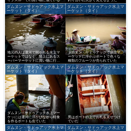
ダムヌン・サドゥアック水上マ
ダムヌン・サドゥアック水上マ
ーケット（タイ）
ーケット（タイ）
地元の人は運河で開かれる水上マ
ダムヌン・サドゥアックで水上マ
ーケットではなく、陸上にあるス
ーケットに浮かぶボートで色々な
ーパーマーケットに買い物に行く
種類のフルーツが売られていた
のかもしれない
ダムヌン・サドゥアック水上マ
ダムヌン・サドゥアック水上マ
ーケット（タイ）
ーケット（タイ）
ダムヌン・サドゥアック水上マー
ケッには運河に浮かびながら軽食
男はボートの上でお札を見せつけ
を作るボートも出ていた
ていた
ダムヌン・サドゥアック水上マ
ダムヌン・サドゥアック水上マ