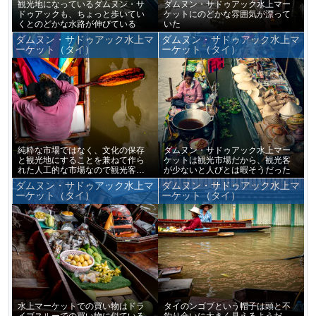
観光地になっているダムヌン・サ
ダムヌン・サドゥアック水上マー
ドゥアックも、ちょっと歩いてい
ケットにのどかな雰囲気が漂って
くとのどかな水路が伸びている
いた
ダムヌン・サドゥアック水上マ
ダムヌン・サドゥアック水上マ
ーケット（タイ）
ーケット（タイ）
純粋な市場ではなく、文化の保存
ダムヌン・サドゥアック水上マー
と観光地にすることを兼ねて作ら
ケットは観光市場だから、観光客
れた人工的な市場なので観光客が
が少ないと人びとは暇そうだった
いないと働いている人たちもやる
ダムヌン・サドゥアック水上マ
ダムヌン・サドゥアック水上マ
ことがない
ーケット（タイ）
ーケット（タイ）
水上マーケットでの買い物はドラ
タイのンゴブという帽子は頭と不
イブスルーでの買い物に似ている
釣り合いに大きく見えるようだ