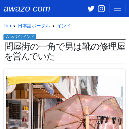
awazo
.
com
Top
日本語ポータル
インド
問屋街の一角で男は靴の修理屋
を営んでいた