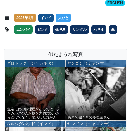
ENGLISH
2025年1月
インド
人びと
ムンバイ
ピンク
修理屋
サンダル
ハサミ
傘
似たような写真
グロドック（ジャカルタ）
ヤンゴン（ミャンマー）
道端に靴の修理屋があるのは、ジ
ャカルタの人が物を大切に扱うか
らだけでなく、購入した方が人が
街角で働く傘の修理屋さん
修理よりも高く付くことを示して
ムルシダバッド（インド）
ヤンゴン（ミャンマー）
いる