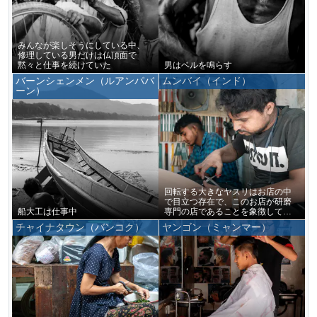
みんなが楽しそうにしている中、
修理している男だけは仏頂面で
黙々と仕事を続けていた
男はベルを鳴らす
バーンシェンメン（ルアンパバ
ムンバイ（インド）
ーン）
回転する大きなヤスリはお店の中
で目立つ存在で、このお店が研磨
船大工は仕事中
専門の店であることを象徴してい
るかのようだった
チャイナタウン（バンコク）
ヤンゴン（ミャンマー）