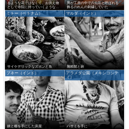
るような花ではなくて、お供え物
男が工房の中で八仙彩と呼ばれる
として寺院に持っていくようなお
飾るのれんの刺繍していた
花ばかりだった
ミトー（ベトナム）
マルダ（インド）
サイケデリックなズボンと魚
無精髭と鋏
プネー（インド）
アラメダ公園（メキシコシテ
ィ）
鋏と櫛を手にした床屋
ハサミを手に