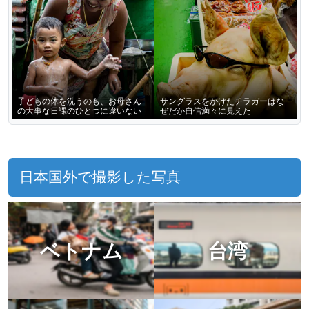
子どもの体を洗うのも、お母さん
サングラスをかけたチラガーはな
の大事な日課のひとつに違いない
ぜだか自信満々に見えた
日本国外で撮影した写真
ベトナム
台湾