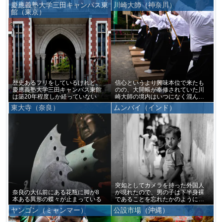
慶應義塾大学三田キャンパス東
川崎大師（神奈川）
館（東京）
歴史あるフリをしているけれど、
信心というより興味本位で来たも
慶應義塾大学三田キャンパス東館
のの、大開帳が奉修されていた川
は築20年程度しか経っていない
崎大師の境内はいつになく混んで
いた
東大寺（奈良）
ムンバイ（インド）
突如としてカメラを持った外国人
奈良の大仏前にある花瓶に脚が8
が現れたので、男の子は下半身裸
本ある異形の蝶々が止まっている
であることを忘れたかのように僕
をじっと見つめ続けていた
ヤンゴン（ミャンマー）
公設市場（沖縄）