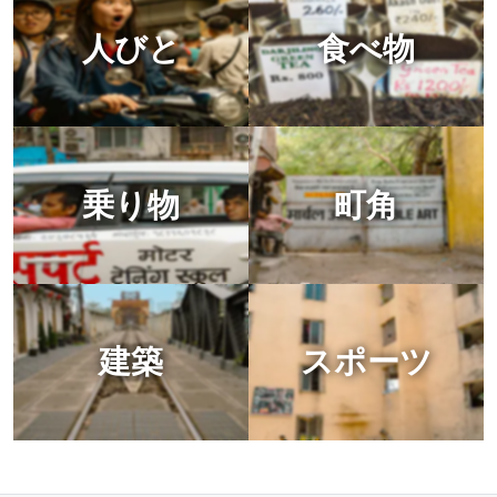
人びと
食べ物
乗り物
町角
建築
スポーツ