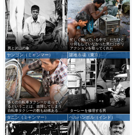
忙しく働いている中で、ただひと
り何もしていなかった男だけがリ
男と沢山の傘
アクションを取ってくれた
ヤンゴン（ミャンマー）
築地市場（東京）
多くの自転車タクシーが走ってい
るということは、故障してしまう
自転車タクシーの数も結構あると
ターレーを修理する男
いうことだ
タニン（ミャンマー）
ベルハンポル（インド）