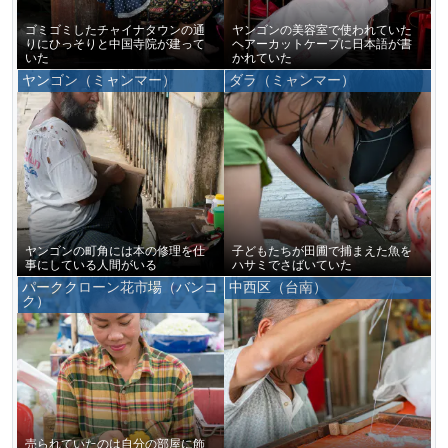
ゴミゴミしたチャイナタウンの通
ヤンゴンの美容室で使われていた
りにひっそりと中国寺院が建って
ヘアーカットケープに日本語が書
いた
かれていた
ヤンゴン（ミャンマー）
ダラ（ミャンマー）
ヤンゴンの町角には本の修理を仕
子どもたちが田圃で捕まえた魚を
事にしている人間がいる
ハサミでさばいていた
パーククローン花市場（バンコ
中西区（台南）
ク）
売られていたのは自分の部屋に飾