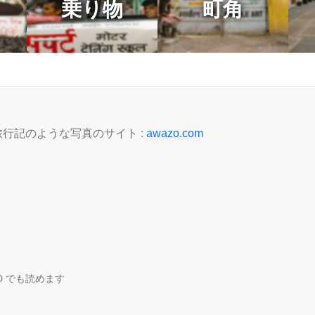
乗り物
町角
行記のような写真のサイト :
awazo.com
TED でも読めます