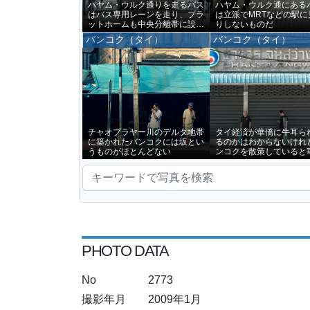
ハヤム・ウルク通りを走るバス
ハヤム・ウルク通にある
はバス専用レーンを走り、プラ
は立派でMRTなどの駅に
ットホームも中央分離帯に設け
りしないものだ
られていた
バンコク（タイ）
バンコク（タイ）
チャオプラヤー川のデルタ地帯
タイ経済が華僑に牛耳ら
に築かれたバンコクには坂とい
るのかはわからないけれ
うものがほとんどない
ンコクを散策していると
経営するお店が目につく
当だ
PHOTO DATA
No
2773
撮影年月
2009年1月