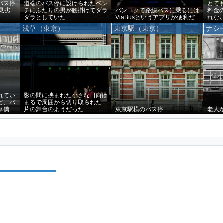
バス停
道端のバス停に設けられたベン
とて
見劣
チにふたりの男が腰掛けてダラ
バンコクで路線バスに乗るには
料金
ダラとしていた
ViaBusというアプリが便利だ
れな
浅草（東京）
東京駅（東京）
ナシ
れてい
影の間に挟まれた小さな日向は
ど、バ
まるで周囲から切り取られた一
華僑の
片の舞台のようだった
東京駅横のバス停
老人
のは本