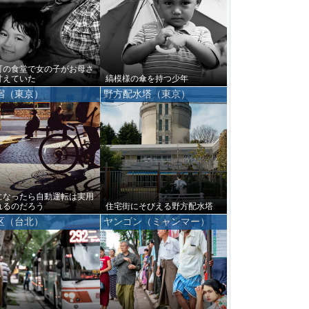
町の食堂で女の子がお母さ
甘えていた
縞模様の傘を持つ少年
宿（東京）
野方配水塔（東京）
になったら自動運転は実用
れるのだろう
住宅街にそびえる野方配水塔
区（台北）
ヤンゴン（ミャンマー）