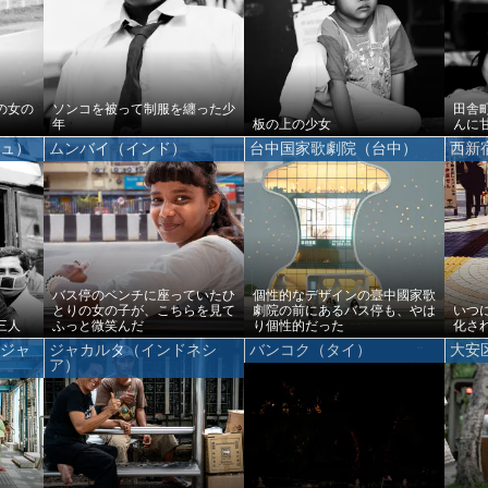
の女の
ソンコを被って制服を纏った少
田舎
年
板の上の少女
んに
シュ）
ムンバイ（インド）
台中国家歌劇院（台中）
西新
バス停のベンチに座っていたひ
個性的なデザインの臺中國家歌
とりの女の子が、こちらを見て
劇院の前にあるバス停も、やは
いつ
三人
ふっと微笑んだ
り個性的だった
化さ
（ジャ
ジャカルタ（インドネシ
バンコク（タイ）
大安
ア）