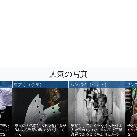
人気の写真
東大寺（奈良）
ムンバイ（インド）
ヤン
で来た
奈良の大仏前にある花瓶に脚が
突如としてカメラを持った外国
子ど
れてい
8本ある異形の蝶々が止まって
人が現れたので、男の子は下半
んの
になく
いる
身裸であることを忘れたかのよ
ない