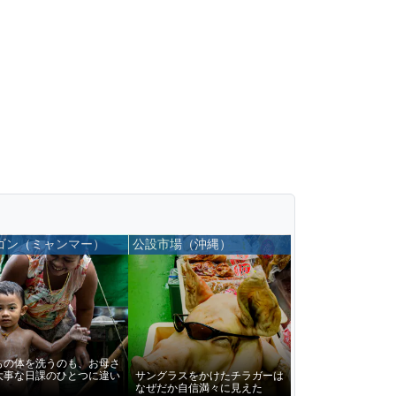
ゴン（ミャンマー）
公設市場（沖縄）
もの体を洗うのも、お母さ
大事な日課のひとつに違い
サングラスをかけたチラガーは
なぜだか自信満々に見えた