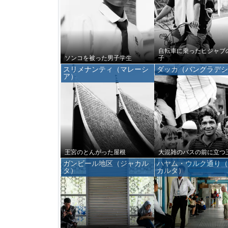
自転車に乗ったヒジャブ
ソンコを被った男子学生
子
スリメナンティ（マレーシ
ダッカ（バングラデ
ア）
王宮のとんがった屋根
大混雑のバスの前に立つ
ガンビール地区（ジャカル
ハヤム・ウルク通り
タ）
カルタ）