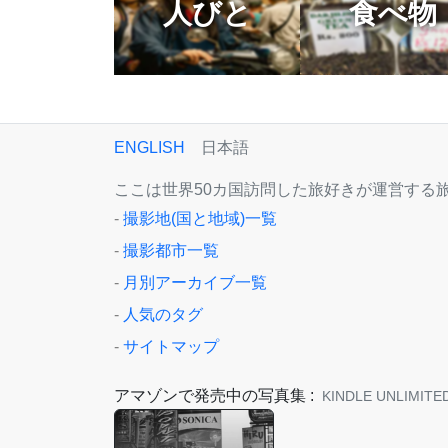
人びと
食べ物
ENGLISH
日本語
ここは世界50カ国訪問した旅好きが運営する旅
-
撮影地(国と地域)一覧
-
撮影都市一覧
-
月別アーカイブ一覧
-
人気のタグ
-
サイトマップ
アマゾンで発売中の写真集 :
KINDLE UNLIMI