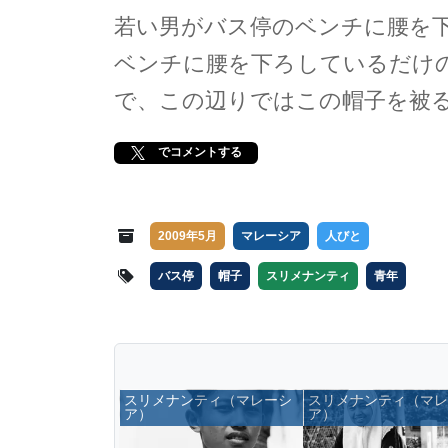
若い男がバス停のベンチに腰を
ベンチに腰を下ろしているだけ
で、この辺りではこの帽子を被
でコメントする
2009年5月
マレーシア
人びと
バス停
帽子
スリメナンティ
青年
スリメナンティ（マレーシ
スリメナンティ（マ
ア）
ア）