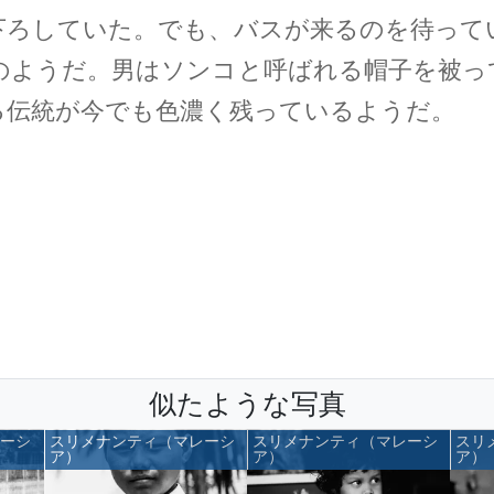
下ろしていた。でも、バスが来るのを待って
のようだ。男はソンコと呼ばれる帽子を被っ
る伝統が今でも色濃く残っているようだ。
似たような写真
レーシ
スリメナンティ（マレーシ
スリメナンティ（マレーシ
スリ
ア）
ア）
ア）