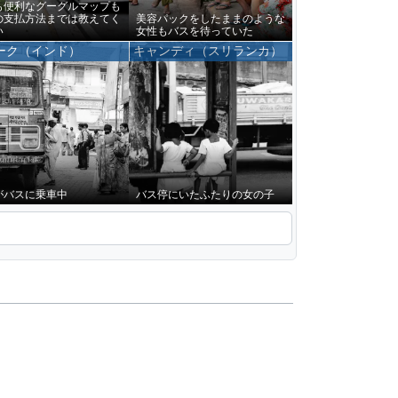
も便利なグーグルマップも
の支払方法までは教えてく
美容パックをしたままのような
い
女性もバスを待っていた
ーク（インド）
キャンディ（スリランカ）
がバスに乗車中
バス停にいたふたりの女の子