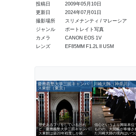
投稿日
2009年05月10日
更新日
2024年07月01日
撮影場所
スリメナンティ / マレーシア
ジャンル
ポートレイト写真
カメラ
CANON EOS 1V
レンズ
EF85MM F1.2L II USM
慶應義塾大学三田キャンパ
川崎大師（神奈川）
ス東館（東京）
歴史あるフリをしているけれ
信心というより興味本位
ど、慶應義塾大学三田キャンパ
ものの、大開帳が奉修さ
ス東館は築20年程度しか経っ
た川崎大師の境内はいつ