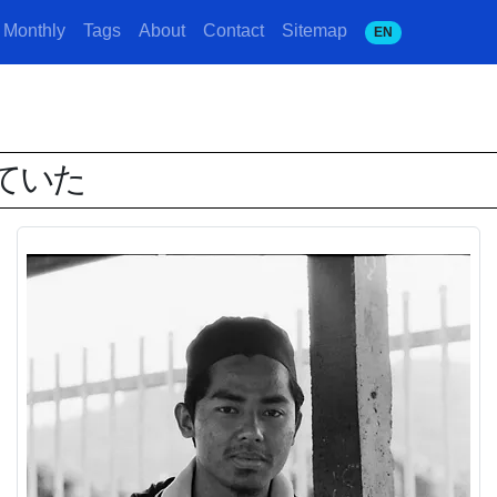
Monthly
Tags
About
Contact
Sitemap
EN
ていた