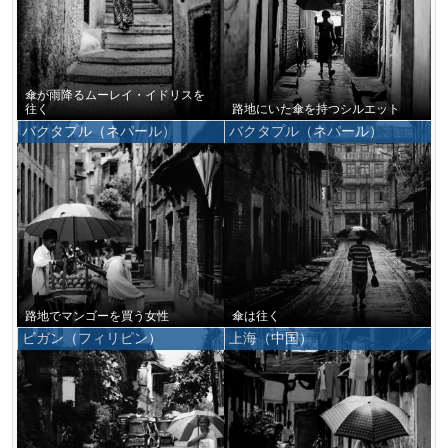
傘が雨降るムーレイ・イドリスを
往く
路地にいた傘を持つシルエット
バクタプル（ネパール）
バクタプル（ネパール）
路地でマンゴーを買う女性
傘は往く
ビガン（フィリピン）
上海（中国）