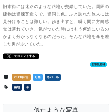
旧市街には迷路のような路地が交錯していた。周囲の
建物は皆煉瓦造りで、皆同じ色。ふと訪れた旅人には
見分けることは難しい。歩き出すと、瞬く間に方向感
覚は薄れていき、気がついた時にはもう何処にいるの
かよく分からなくなるのだった。そんな路地を傘を差
した男が歩いていた。
でコメントする
ENGLISH
2013年7月
町角
ネパール
路地
傘
似たような写真