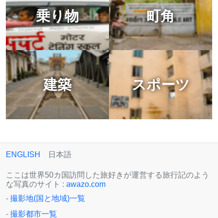
乗り物
町角
建築
スポーツ
ENGLISH
日本語
ここは世界50カ国訪問した旅好きが運営する旅行記のよう
な写真のサイト :
awazo.com
-
撮影地(国と地域)一覧
-
撮影都市一覧