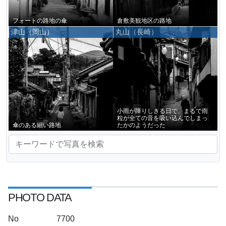
フォートの路地の傘
倉敷美観地区の路地
津山（岡山）
丸山（長崎）
小雨が降りしきる日で、まるで雨
粒が全ての音を吸い込んでしまっ
傘のある細い路地
たかのようだった
PHOTO DATA
No
7700