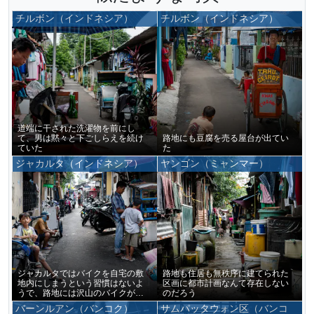
チルボン（インドネシア）
チルボン（インドネシア）
道端に干された洗濯物を前にし
て、男は黙々と下ごしらえを続け
路地にも豆腐を売る屋台が出てい
ていた
た
ジャカルタ（インドネシア）
ヤンゴン（ミャンマー）
ジャカルタではバイクを自宅の敷
路地も住居も無秩序に建てられた
地内にしまうという習慣はないよ
区画に都市計画なんて存在しない
うで、路地には沢山のバイクが駐
のだろう
められている
バーンルアン（バンコク）
サムパッタウォン区（バンコ