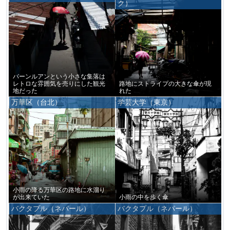
ク）
バーンルアンという小さな集落は
レトロな雰囲気を売りにした観光
路地にストライプの大きな傘が現
地だった
れた
万華区（台北）
学芸大学（東京）
小雨の降る万華区の路地に水溜り
が出来ていた
小雨の中を歩く傘
バクタプル（ネパール）
バクタプル（ネパール）