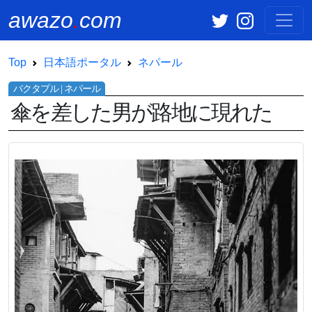
awazo
.
com
Top
日本語ポータル
ネパール
傘を差した男が路地に現れた