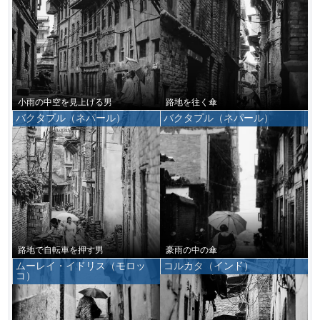
小雨の中空を見上げる男
路地を往く傘
バクタプル（ネパール）
バクタプル（ネパール）
路地で自転車を押す男
豪雨の中の傘
ムーレイ・イドリス（モロッ
コルカタ（インド）
コ）