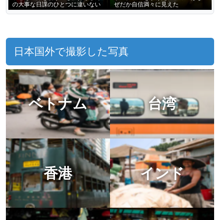
の大事な日課のひとつに違いない
ぜだか自信満々に見えた
日本国外で撮影した写真
ベトナム
台湾
香港
インド