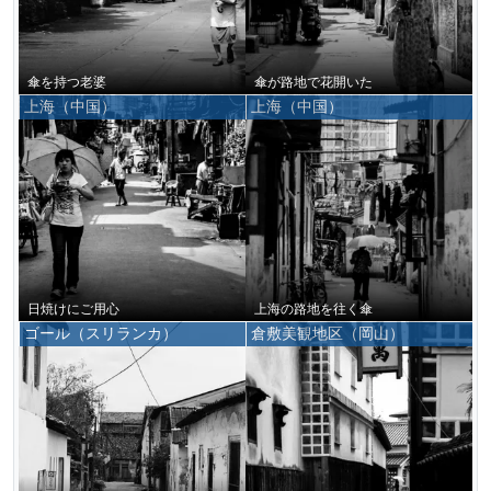
傘を持つ老婆
傘が路地で花開いた
上海（中国）
上海（中国）
日焼けにご用心
上海の路地を往く傘
ゴール（スリランカ）
倉敷美観地区（岡山）