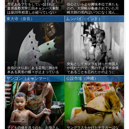
歴史あるフリをしているけれど、
信心というより興味本位で来たも
慶應義塾大学三田キャンパス東館
のの、大開帳が奉修されていた川
は築20年程度しか経っていない
崎大師の境内はいつになく混んで
いた
東大寺（奈良）
ムンバイ（インド）
突如としてカメラを持った外国人
奈良の大仏前にある花瓶に脚が8
が現れたので、男の子は下半身裸
本ある異形の蝶々が止まっている
であることを忘れたかのように僕
をじっと見つめ続けていた
ヤンゴン（ミャンマー）
公設市場（沖縄）
子どもの体を洗うのも、お母さん
サングラスをかけたチラガーはな