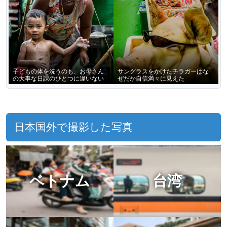
子どもの体を洗うのも、お母さん
サングラスをかけたチラガーはな
の大事な日課のひとつに違いない
ぜだか自信満々に見えた
日本国外で撮影した写真
ベトナム
台湾