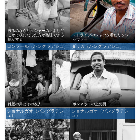
寝るのならリクシャーの上よりど
こかで横になった方が熟睡できる
ストライプのシャツを着たリクシ
気がする
ャワラー
ロンプール（バングラデシュ）
ダッカ（バングラデシュ）
靴屋の男とその友人
ボンネットの上の男
ショナルガオ（バングラデシ
ショナルガオ（バングラデシ
ュ）
ュ）