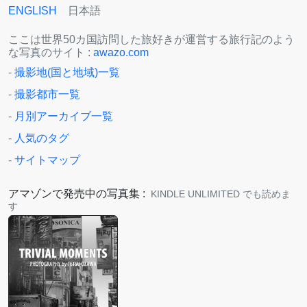
ENGLISH
日本語
ここは世界50カ国訪問した旅好きが運営する旅行記のよう
な写真のサイト :
awazo.com
-
撮影地(国と地域)一覧
-
撮影都市一覧
-
月別アーカイブ一覧
-
人気のタグ
-
サイトマップ
アマゾンで発売中の写真集 :
KINDLE UNLIMITED でも読めま
す