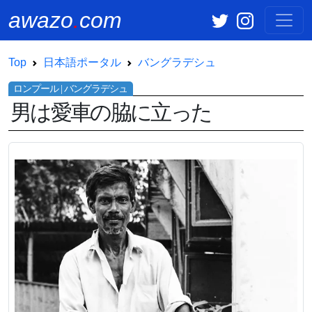
awazo
.
com
Top
日本語ポータル
バングラデシュ
男は愛車の脇に立った