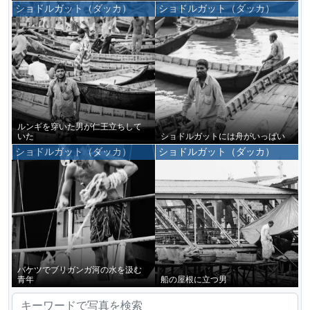
ショドルガット（ダッカ）
ショドルガット（ダッカ）
ルンギを穿いた男が仁王立ちして
いた
ショドルガットには舟がいっぱい
ショドルガット（ダッカ）
ショドルガット（ダッカ）
バケツでブリガンガ河の水を汲む
青年
船の屋根に立つ男