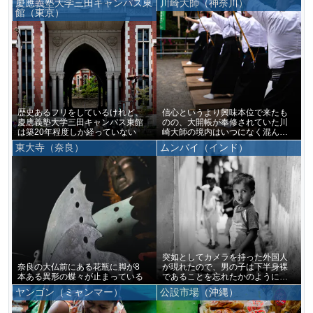
慶應義塾大学三田キャンパス東
川崎大師（神奈川）
館（東京）
歴史あるフリをしているけれど、
信心というより興味本位で来たも
慶應義塾大学三田キャンパス東館
のの、大開帳が奉修されていた川
は築20年程度しか経っていない
崎大師の境内はいつになく混んで
いた
東大寺（奈良）
ムンバイ（インド）
突如としてカメラを持った外国人
奈良の大仏前にある花瓶に脚が8
が現れたので、男の子は下半身裸
本ある異形の蝶々が止まっている
であることを忘れたかのように僕
をじっと見つめ続けていた
ヤンゴン（ミャンマー）
公設市場（沖縄）