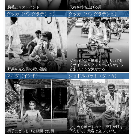
胸毛とリストバンド
天秤を持ち上げる男
ダッカ（バングラデシュ）
ダッカ（バングラデシュ）
ダッカでは自動車よりも人力で動
くサイクルリクシャーの方がずっ
野菜を売る男の鋭い視線
と多いような気がする
マルダ（インド）
ショドルガット（ダッカ）
ひしめくボートの上に漕手が腰を
椅子にどっしりと腰掛けた男
下ろして、乗客は立っていた