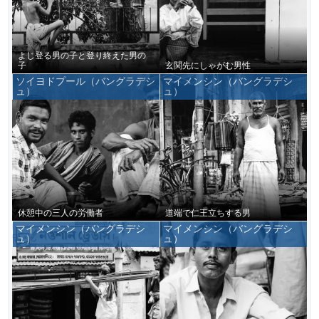
よじ登る男の子と登り終えた男の
子
玄関先にしゃがむ男性
ソイヨドプール（バングラデシ
マイメンシン（バングラデシ
ュ）
ュ）
休憩中の三人の労働者
道端で仁王立ちする男
マイメンシン（バングラデシ
マイメンシン（バングラデシ
ュ）
ュ）