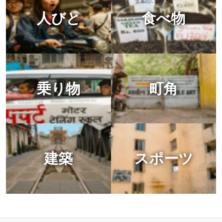
人びと
食べ物
乗り物
町角
建築
スポーツ