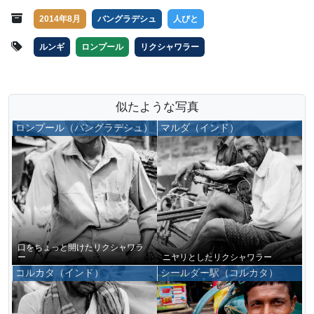
2014年8月
バングラデシュ
人びと
ルンギ
ロンプール
リクシャワラー
似たような写真
ロンプール（バングラデシュ）
マルダ（インド）
口をちょっと開けたリクシャワラ
ー
ニヤリとしたリクシャワラー
コルカタ（インド）
シールダー駅（コルカタ）