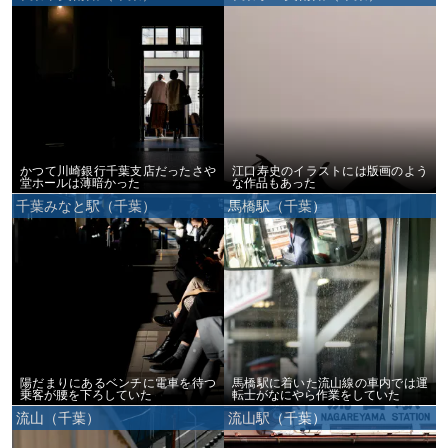
かつて川崎銀行千葉支店だったさや
江口寿史のイラストには版画のよう
堂ホールは薄暗かった
な作品もあった
千葉みなと駅（千葉）
馬橋駅（千葉）
陽だまりにあるベンチに電車を待つ
馬橋駅に着いた流山線の車内では運
乗客が腰を下ろしていた
転士がなにやら作業をしていた
流山（千葉）
流山駅（千葉）