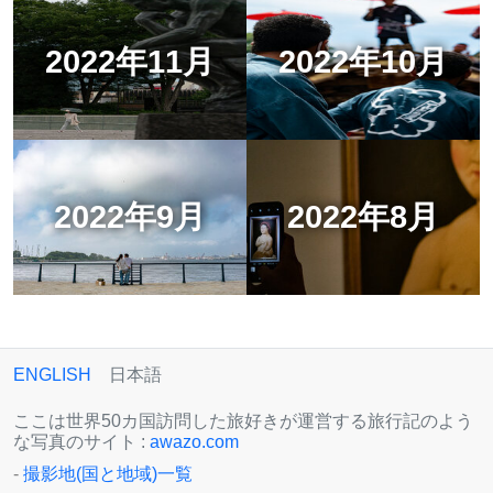
2022年11月
2022年10月
2022年9月
2022年8月
ENGLISH
日本語
ここは世界50カ国訪問した旅好きが運営する旅行記のよう
な写真のサイト :
awazo.com
-
撮影地(国と地域)一覧