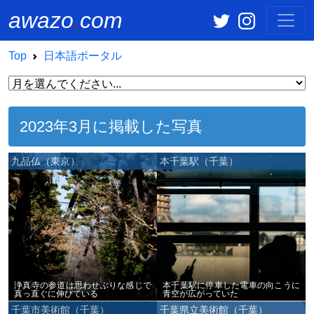
awazo
.
com
Top
日本語ポータル
2023年3月に掲載した写真
九品仏（東京）
本千葉駅（千葉）
浄真寺の参道は思わせぶりな感じで
本千葉駅に停車した電車の向こうに
真っ直ぐに伸びている
青空が広がっていた
千葉市美術館（千葉）
千葉県立美術館（千葉）