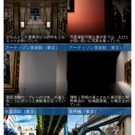
がらんとした新東京ビルの中をシル
写真撮影可能な展示室では、人びと
エットが歩いていた
が思い思いに写真を撮っていた
アーティゾン美術館（東京）
アーティゾン美術館（東京）
黒田清輝の「ブレハの少女」の遠く
薄暗く照明の落とされた展示室に狩
向こうにポツンと来館者が立ってい
野典信の「松梅図屏風」が展示され
た
ていた
秋葉原駅（東京）
昌平橋（東京）