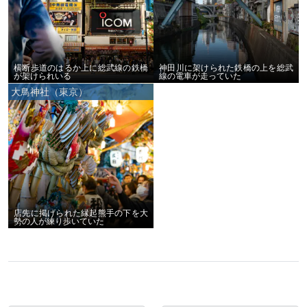
横断歩道のはるか上に総武線の鉄橋
神田川に架けられた鉄橋の上を総武
が架けられいる
線の電車が走っていた
大鳥神社（東京）
店先に掲げられた縁起熊手の下を大
勢の人が練り歩いていた