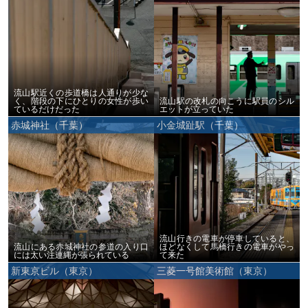
流山駅近くの歩道橋は人通りが少な
く、階段の下にひとりの女性が歩い
流山駅の改札の向こうに駅員のシル
ているだけだった
エットが立っていた
赤城神社（千葉）
小金城趾駅（千葉）
流山行きの電車が停車していると、
流山にある赤城神社の参道の入り口
ほどなくして馬橋行きの電車がやっ
には太い注連縄が張られている
て来た
新東京ビル（東京）
三菱一号館美術館（東京）