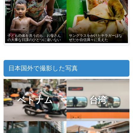
子どもの体を洗うのも、お母さん
サングラスをかけたチラガーはな
の大事な日課のひとつに違いない
ぜだか自信満々に見えた
日本国外で撮影した写真
ベトナム
台湾