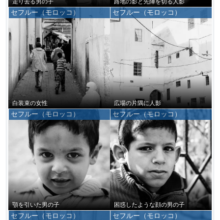
走り去る男の子
路地の影と先陣を切る人影
セフルー（モロッコ）
セフルー（モロッコ）
白装束の女性
広場の片隅に人影
セフルー（モロッコ）
セフルー（モロッコ）
顎を引いた男の子
困惑したような顔の男の子
セフルー（モロッコ）
セフルー（モロッコ）