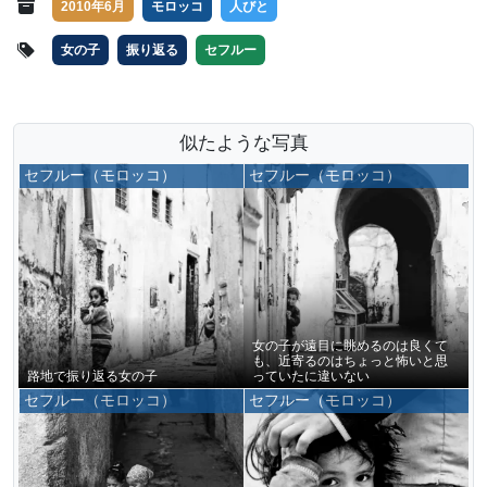
2010年6月
モロッコ
人びと
女の子
振り返る
セフルー
似たような写真
セフルー（モロッコ）
セフルー（モロッコ）
女の子が遠目に眺めるのは良くて
も、近寄るのはちょっと怖いと思
路地で振り返る女の子
っていたに違いない
セフルー（モロッコ）
セフルー（モロッコ）