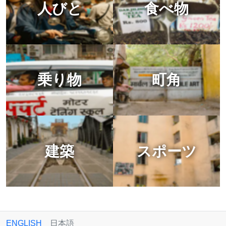
人びと
食べ物
乗り物
町角
建築
スポーツ
ENGLISH
日本語