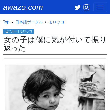
awazo
.
com
Top
日本語ポータル
モロッコ
女の子は僕に気が付いて振り
返った