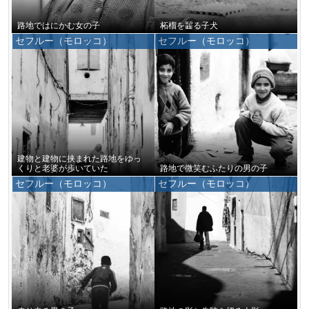
路地ではにかむ女の子
柘榴を齧る子犬
セフルー（モロッコ）
セフルー（モロッコ）
建物と建物に挟まれた路地をゆっ
くりと老婆が歩いていた
路地で微笑むふたりの男の子
セフルー（モロッコ）
セフルー（モロッコ）