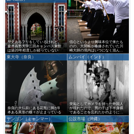
歴史あるフリをしているけれど、
信心というより興味本位で来たも
慶應義塾大学三田キャンパス東館
のの、大開帳が奉修されていた川
は築20年程度しか経っていない
崎大師の境内はいつになく混んで
いた
東大寺（奈良）
ムンバイ（インド）
突如としてカメラを持った外国人
奈良の大仏前にある花瓶に脚が8
が現れたので、男の子は下半身裸
本ある異形の蝶々が止まっている
であることを忘れたかのように僕
をじっと見つめ続けていた
ヤンゴン（ミャンマー）
公設市場（沖縄）