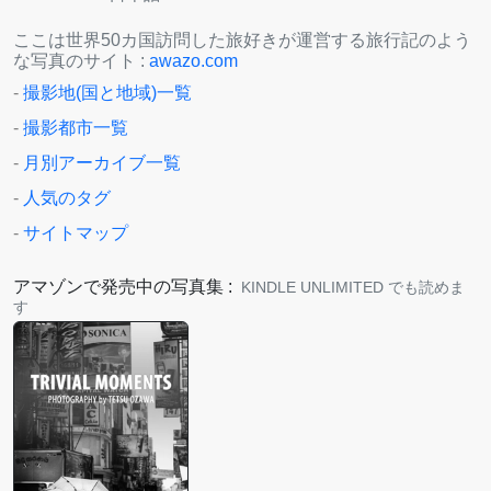
ここは世界50カ国訪問した旅好きが運営する旅行記のよう
な写真のサイト :
awazo.com
-
撮影地(国と地域)一覧
-
撮影都市一覧
-
月別アーカイブ一覧
-
人気のタグ
-
サイトマップ
アマゾンで発売中の写真集 :
KINDLE UNLIMITED でも読めま
す