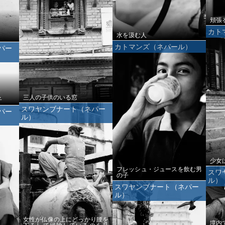
頬張
カト
水を汲む人
カトマンズ（ネパール）
パー
三人の子供のいる窓
子
スワヤンブナート（ネパー
パー
ル）
少女
フレッシュ・ジュースを飲む男
スワ
の子
ル）
スワヤンブナート（ネパー
ル）
女性が仏像の上にどっかり腰を
境内