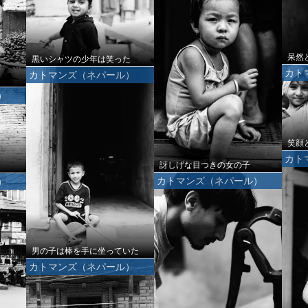
呆然
黒いシャツの少年は笑った
カト
カトマンズ（ネパール）
）
笑顔
カト
訝しげな目つきの女の子
カトマンズ（ネパール）
）
男の子は棒を手に坐っていた
カトマンズ（ネパール）