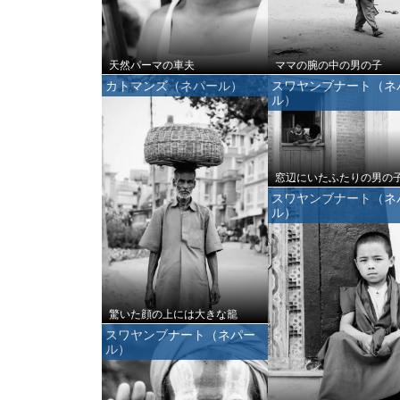
天然パーマの車夫
ママの腕の中の男の子
カトマンズ（ネパール）
スワヤンブナート（ネ
ル）
窓辺にいたふたりの男の
スワヤンブナート（ネ
ル）
驚いた顔の上には大きな籠
スワヤンブナート（ネパー
ル）