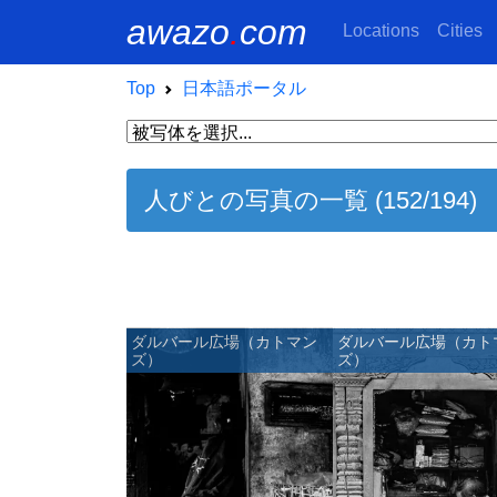
awazo
.
com
Locations
Cities
Top
日本語ポータル
人びとの写真の一覧 (152/194)
ダルバール広場（カトマン
ダルバール広場（カト
ズ）
ズ）