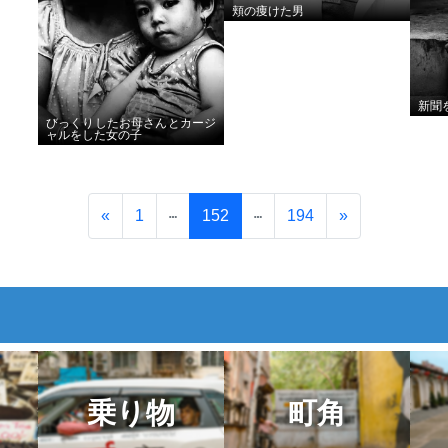
頬の痩けた男
新聞
びっくりしたお母さんとカージ
ャルをした女の子
«
1
152
194
»
乗り物
町角