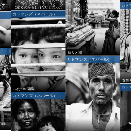
下ろして掃除しているのを見
て、信心も案外こういうところ
ブナー
カト
に宿るのかもしれないと思った
った
カトマンズ（ネパール）
）
）
祈りと鳩
カトマンズ（ネパール）
女性
カト
ふたつの頭脳
カトマンズ（ネパール）
の前に