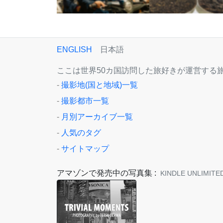
ENGLISH
日本語
ここは世界50カ国訪問した旅好きが運営する旅
-
撮影地(国と地域)一覧
-
撮影都市一覧
-
月別アーカイブ一覧
-
人気のタグ
-
サイトマップ
アマゾンで発売中の写真集 :
KINDLE UNLIMI