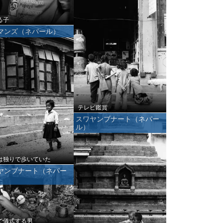
る子
マンズ（ネパール）
テレビ鑑賞
スワヤンブナート（ネパー
ル）
は独りで歩いていた
ヤンブナート（ネパー
で儀式する男