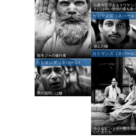
仏教寺院であるスワヤン
トには幼い僧侶の姿もあ
カトマンズ（ネパール
澄んだ瞳
カトマンズ（ネパール
髭モジャの修行者
カトマンズ（ネパール）
男の眉間には皺
小さなヒンドゥー教寺院
いた女たち