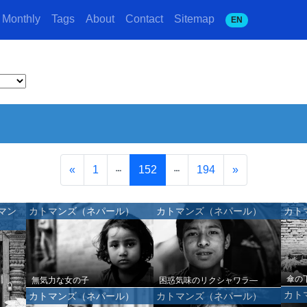
Monthly
Tags
About
Contact
Sitemap
EN
«
1
152
194
»
マン
カトマンズ（ネパール）
カトマンズ（ネパール）
カト
傘の
無気力な女の子
困惑気味のリクシャワラ―
カト
カトマンズ（ネパール）
カトマンズ（ネパール）