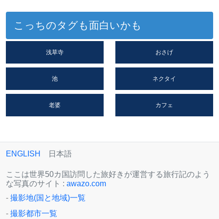
こっちのタグも面白いかも
浅草寺
おさげ
池
ネクタイ
老婆
カフェ
ENGLISH
日本語
ここは世界50カ国訪問した旅好きが運営する旅行記のよう
な写真のサイト :
awazo.com
-
撮影地(国と地域)一覧
-
撮影都市一覧