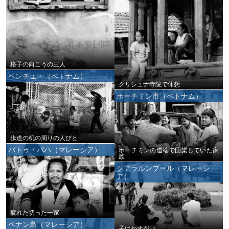
格子の向こうの三人
ベンチェー（ベトナム）
クリシュナ寺院で休憩
ホーチミン市（ベトナム）
歩道の机の周りの人びと
バトゥ・パハ（マレーシア）
ホーチミンの道端で団欒していた家
族
クアラルンプール（マレーシ
ア）
疲れた切った一家
ペナン島（マレーシア）
子はかすがい