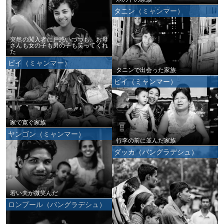
タニン（ミャンマー）
突然の闖入者に戸惑いつつも、お母
さんも女の子も男の子も笑ってくれ
た
ピイ（ミャンマー）
タニンで出会った家族
ピイ（ミャンマー）
家で寛ぐ家族
ヤンゴン（ミャンマー）
行李の前に並んだ家族
ダッカ（バングラデシュ）
若い夫が微笑んだ
ロンプール（バングラデシュ）