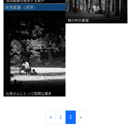
清澄庭園を散歩する親子
清澄庭園（清澄）
林の中の家族
お母さんにとって長閑な週末
«
1
2
»