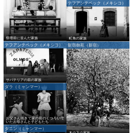
テフアンテペック（メキシコ）
祭壇前に並んだ家族
町角の家族
テフアンテペック（メキシコ）
新宿御苑（新宿）
サパテリアの前の家族
ダラ（ミャンマー）
お父さん抜きで家の前のくつろいで
いたお母さんと子どもたち
タニン（ミャンマー）
木の下の家族