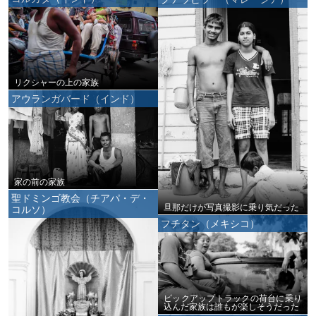
リクシャーの上の家族
アウランガバード（インド）
家の前の家族
聖ドミンゴ教会（チアパ・デ・
旦那だけが写真撮影に乗り気だった
コルソ）
フチタン（メキシコ）
ピックアップトラックの荷台に乗り
込んだ家族は誰もが楽しそうだった