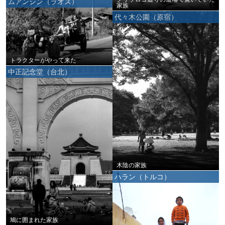
ムアンシン（ラオス）
家族
代々木公園（原宿）
トラクターがやって来た
中正記念堂（台北）
木陰の家族
ハラン（トルコ）
鳩に囲まれた家族